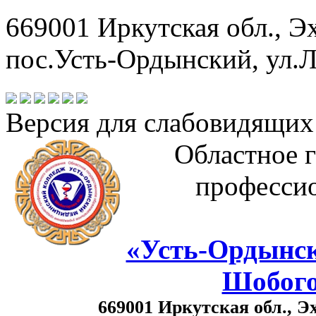
669001 Иркутская обл., Э
пос.Усть-Ордынский, ул.Л
Версия для слабовидящих
Областное 
профессио
«Усть-Ордынск
Шобого
669001 Иркутская обл., Э